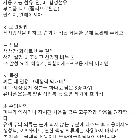
사용 가능 섬유: 면, 마, 합성섬유
부속품: 네트(폴리프로필렌)
원산지: 말레이시아
🔹 보관방법
직사광선을 피하고, 습기가 적은 서늘한 곳에 보관해 주세요.
🔹 정보
색상명: 화이트 비누 컬러
색감 설명: 깨끗하고 선명한 비누 톤
→ 감성 요약: 하얗게, 확실하게—프로용 세탁 아이템
🔹 특징
찌든 때 전용 고세정력 막대비누
비누·세정·용제 성분을 하나로 담은 3중 파워
유니폼·운동복·양말·작업복 등 오염 제거에 효과적
⚠️ 주의사항
피부가 약하거나 장시간 사용할 경우 고무장갑 착용을 권장합니
다.
유색·무늬 의류는 눈에 띄지 않는 부분에 테스트 후 사용하세요.
생성색, 오프화이트, 연한 색상 의류에는 사용하지 마세요.
본 제품은 물세탁 전용이며 드라이클리닝용이 아닙니다.