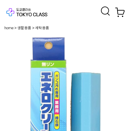
home
생활용품
세탁용품