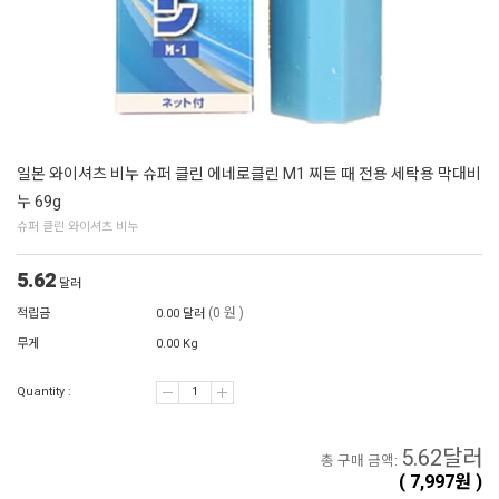
일본 와이셔츠 비누 슈퍼 클린 에네로클린 M1 찌든 때 전용 세탁용 막대비
누 69g
슈퍼 클린 와이셔츠 비누
5.62
달러
(0 원 )
적립금
0.00 달러
무게
0.00 Kg
Quantity :
5.62
달러
총 구매 금액:
(
7,997
원 )