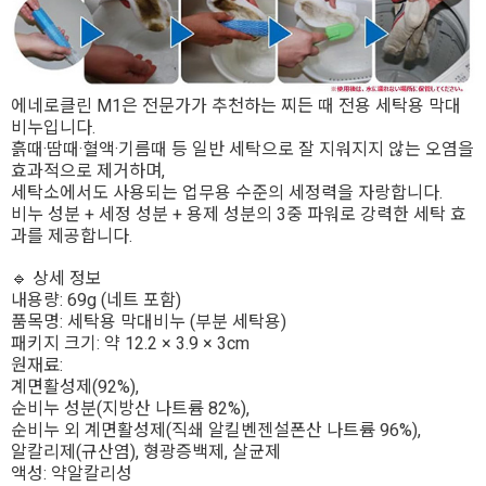
에네로클린 M1은 전문가가 추천하는 찌든 때 전용 세탁용 막대
비누입니다.
흙때·땀때·혈액·기름때 등 일반 세탁으로 잘 지워지지 않는 오염을
효과적으로 제거하며,
세탁소에서도 사용되는 업무용 수준의 세정력을 자랑합니다.
비누 성분 + 세정 성분 + 용제 성분의 3중 파워로 강력한 세탁 효
과를 제공합니다.
🔹 상세 정보
내용량: 69g (네트 포함)
품목명: 세탁용 막대비누 (부분 세탁용)
패키지 크기: 약 12.2 × 3.9 × 3cm
원재료:
계면활성제(92%),
순비누 성분(지방산 나트륨 82%),
순비누 외 계면활성제(직쇄 알킬벤젠설폰산 나트륨 96%),
알칼리제(규산염), 형광증백제, 살균제
액성: 약알칼리성