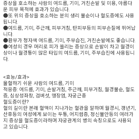
증상을 호소하는 사람의 여드름, 기미, 거친손발 및 미용, 아름다
운 피부 목적에 효과가 있습니다.
●또 위의 증상을 호소하는 분의 생리 불순이나 혈도증에도 사용
됩니다.
●여드름, 기미, 주근깨, 피부거침, 탄피부등의 피부손질에 뛰어납
니다.
●환부가 청자색 여드름, 기미, 주부습진, 거친손발에도 좋습니다.
●여성의 경우 머리로 피가 쏠리는 증상으로 손발이 차고 월경이
상이나 월경통이 많은 타입의 여드름, 기미, 주부습진에 사용됩니
다.
<효능/효과>
울혈하기 쉬운 사람의 여드름, 기미
적응증: 여드름, 기미, 손발거침, 주근깨, 피부거침, 월경불순, 혈도
증, 심상성좌창, 검버섯, 맹장염, 자궁근종
혈도증이란?
혈의 길이란 본래 혈액이 지나가는 혈관을 말하며 월경시, 갱년기,
산후등의 여성에게 보이는 두통, 어지럼증, 정신불안등의 여러가
지 증상을 혈도증이라하며 자궁관계의 병의 속칭으로도 사용되
고 있습니다.