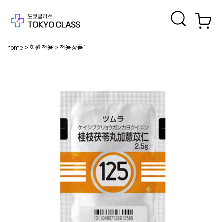
home
회원전용
전용상품1