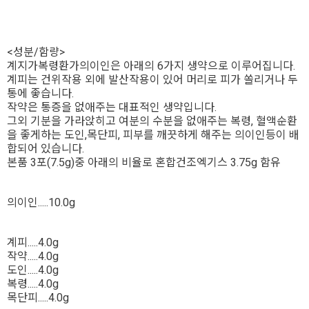
<성분/함량>
계지가복령환가의이인은 아래의 6가지 생약으로 이루어집니다.
계피는 건위작용 외에 발산작용이 있어 머리로 피가 쏠리거나 두
통에 좋습니다.
작약은 통증을 없애주는 대표적인 생약입니다.
그외 기분을 가라앉히고 여분의 수분을 없애주는 복령, 혈액순환
을 좋게하는 도인,목단피, 피부를 깨끗하게 해주는 의이인등이 배
합되어 있습니다.
본품 3포(7.5g)중 아래의 비율로 혼합건조엑기스 3.75g 함유
의이인.....10.0g
계피.....4.0g
작약.....4.0g
도인.....4.0g
복령.....4.0g
목단피.....4.0g