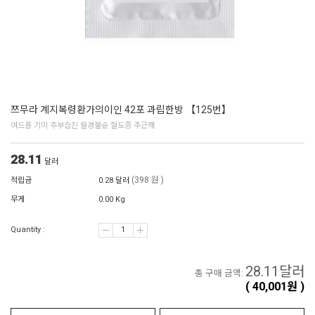
쯔무라 계지복령환가의이인 42포 과립한방 【125번】
여드름 기미 주부습진 월경불순 혈도증 주근깨
28.11
달러
(398 원 )
적립금
0.28 달러
무게
0.00 Kg
Quantity :
28.11
달러
총 구매 금액:
(
40,001
원 )