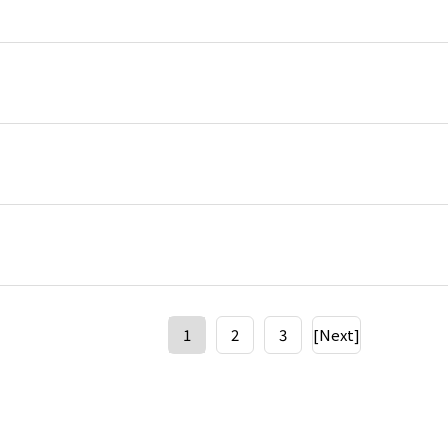
1
2
3
[Next]