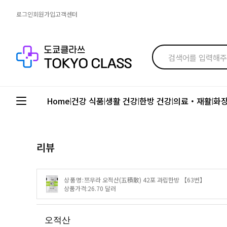
로그인
회원가입
고객센터
Home
건강 식품
생활 건강
한방 건강
의료・재활
화
|
|
|
|
|
리뷰
상품명:
쯔무라 오적산(五積散) 42포 과립한방 【63번】
상품가격:
26.70 달러
오적산