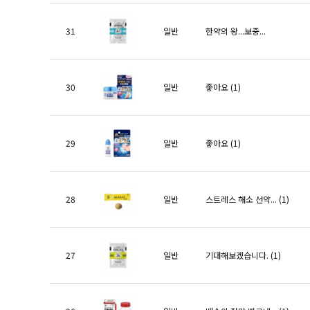
31
일반
한약의 왕...보중...
30
일반
좋아요
(1)
29
일반
좋아요
(1)
28
일반
스트레스 해소 선약...
(1)
27
일반
기대해보겠습니다.
(1)