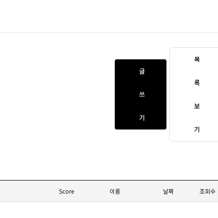
목
글
록
쓰
보
기
기
Score
이름
날짜
조회수