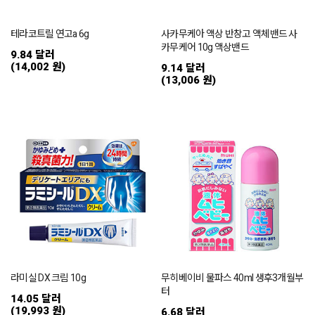
테라코트릴 연고a 6g
사카무케아 액상 반창고 액체밴드 사
카무케어 10g 액상밴드
9.84 달러
(14,002 원)
9.14 달러
(13,006 원)
라미실 DX 크림 10g
무히베이비 물파스 40ml 생후3개월부
터
14.05 달러
(19,993 원)
6.68 달러