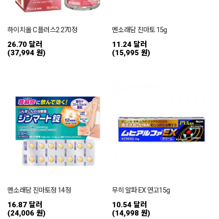
하이치올 C 플러스2 270정
멘소래담 진마토 15g
26.70 달러
11.24 달러
(37,994 원)
(15,995 원)
멘소래담 진마토정 14정
무히 알파 EX 연고15g
16.87 달러
10.54 달러
(24,006 원)
(14,998 원)