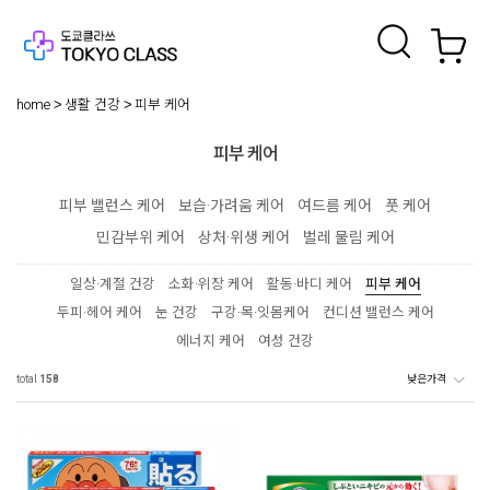
home
생활 건강
피부 케어
피부 케어
피부 밸런스 케어
보습·가려움 케어
여드름 케어
풋 케어
민감부위 케어
상처·위생 케어
벌레 물림 케어
일상·계절 건강
소화·위장 케어
활동·바디 케어
피부 케어
두피·헤어 케어
눈 건강
구강·목·잇몸케어
컨디션 밸런스 케어
에너지 케어
여성 건강
total
158