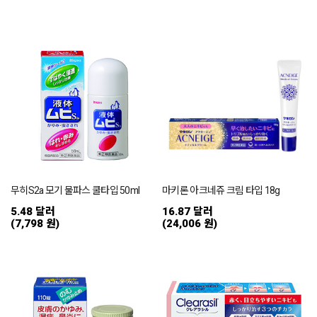
무히S2a 모기 물파스 쿨타입 50ml
마키론 아크네쥬 크림 타입 18g
5.48 달러
16.87 달러
(7,798 원)
(24,006 원)