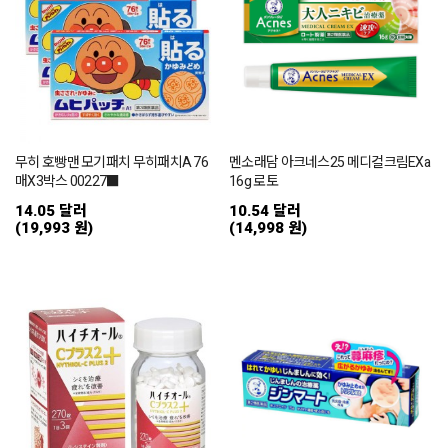
무히 호빵맨 모기패치 무히패치A 76
멘소래담 아크네스25 메디컬크림EXa
매X3박스 00227■
16g 로토
14.05 달러
10.54 달러
(19,993 원)
(14,998 원)