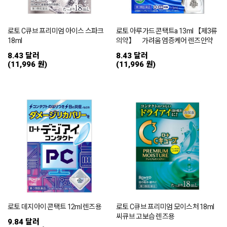
로토 C큐브 프리미엄 아이스 스파크
로토 아루가드 콘택트a 13ml 【제3류
18ml
의약】 가려움 염증케어 렌즈안약
8.43 달러
8.43 달러
(11,996 원)
(11,996 원)
로토 데지아이 콘택트 12ml 렌즈용
로토 C큐브 프리미엄 모이스처 18ml
씨큐브 고보습 렌즈용
9.84 달러