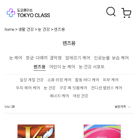
home
생활 건강
눈 건강
렌즈용
렌즈용
눈 케어
항균· 다래끼· 결막염
알레르기 케어
인공눈물· 보습 케어
렌즈용
어린이 눈 케어
눈 건강 서포트
일상·계절 건강
소화·위장 케어
활동·바디 케어
피부 케어
두피·헤어 케어
눈 건강
구강·목·잇몸케어
컨디션 밸런스 케어
에너지 케어
여성 건강
total
28