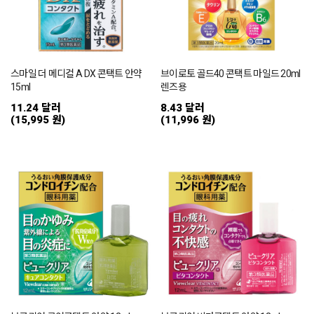
스마일 더 메디컬 A DX 콘택트 안약
브이로토 골드40 콘택트 마일드 20ml
15ml
렌즈용
11.24 달러
8.43 달러
(15,995 원)
(11,996 원)