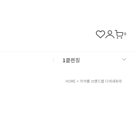
0
1
클렌징
2
샴푸
HOME
>
의약품 브랜드별
디어내츄라
3
근육관절
4
NMN