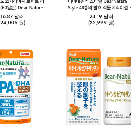
 노코기리야시 토마토 리
디어내츄러 스타일 DearNatura
(60일분) Dear-Natura
Style 48종의 발효 식물×식이섬
유산균 240정(60일분)
16.87 달러
23.19 달러
(24,006 원)
(32,999 원)