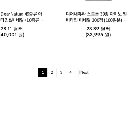
earNatura 49종류 아
디어내츄라 스트롱 39종 아미노 
타민&미네랄+10종류 유
비타민 미네랄 300정 (100일분)
(100일분)
Dear-Natura 아사히
28.11 달러
23.89 달러
(40,001 원)
(33,995 원)
1
2
3
4
[Next]