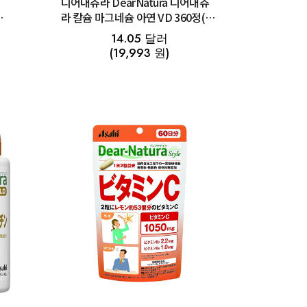
디어내츄라 DearNatura 디어내츄
유·
라 칼슘 마그네슘 아연 VD 360정(60
일)
14.05 달러
(19,993 원)