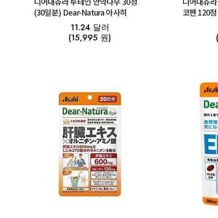
디어내츄라 루테인 안약나무 30정
디어내츄라
(30일분) Dear-Natura 아사히
코펜 120정 
아사히
11.24 달러
(15,995 원)