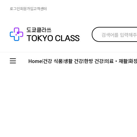
로그인
회원가입
고객센터
Home
건강 식품
생활 건강
한방 건강
의료・재활
화
|
|
|
|
|