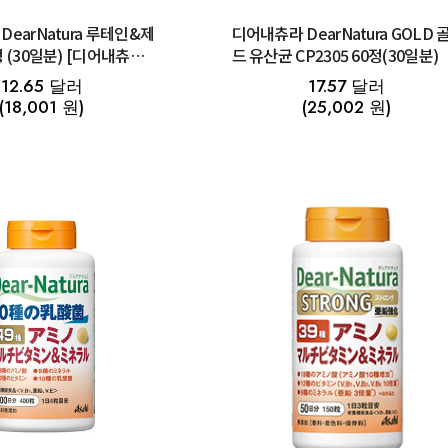
earNatura 루테인&제
디어내츄라 DearNatura GOLD 
 (30일분) [디어내츄라
드 유산균 CP2305 60정(30일분)
성 표시 식품]
12.65 달러
17.57 달러
(18,001 원)
(25,002 원)