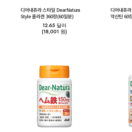
디어내츄라 스타일 DearNatura
디어내츄라 D
Style 콜라겐 360정(60일분)
악산틴 60정
골드] 기능
12.65 달러
(18,001 원)