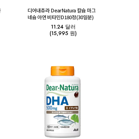
골
디어내츄라 DearNatura 칼슘 마그
네슘 아연 비타민D180정(30일분)
11.24 달러
(15,995 원)