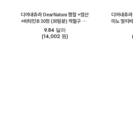
디어내츄라 DearNatura 햄철 +엽산
디어내츄라 D
+비타민B 30정 (30일분) 적혈구 부
미노 멀티비
족
산균 400정
9.84 달러
(14,002 원)