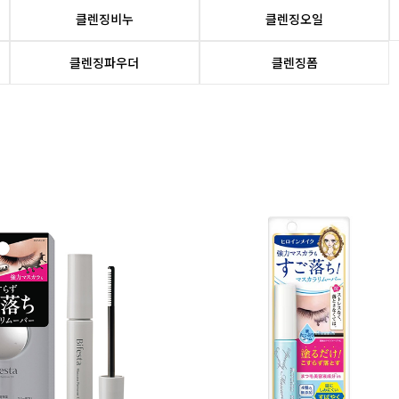
클렌징비누
클렌징오일
클렌징파우더
클렌징폼