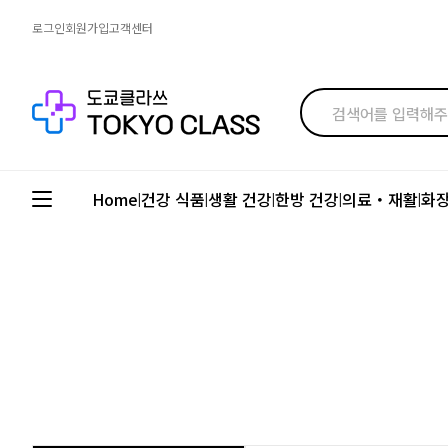
로그인
회원가입
고객센터
Home
건강 식품
생활 건강
한방 건강
의료・재활
화
|
|
|
|
|