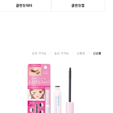
클렌징워터
클렌징젤
낮은 가격순
높은 가격순
상품명
신상품