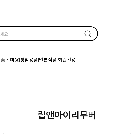
장품・미용
생활용품
일본식품
회원전용
|
|
|
립앤아이리무버