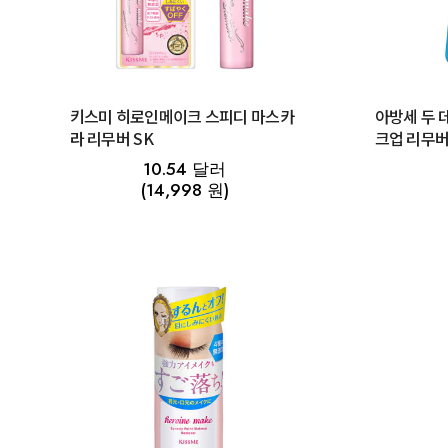
키스미 히로인메이크 스피디 마스카
아방세 두 
라 리무버 SK
크업 리무버 
10.54 달러
(14,998 원)