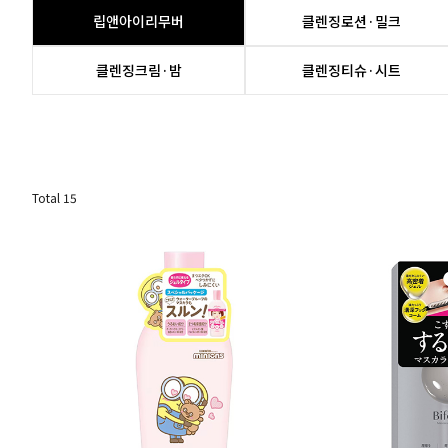
립앤아이리무버
클렌징로션·밀크
클렌징크림·밤
클렌징티슈·시트
Total
15