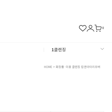
0
1
클렌징
2
샴푸
HOME
>
화장품·미용
클렌징
립앤아이리무버
3
근육관절
4
NMN