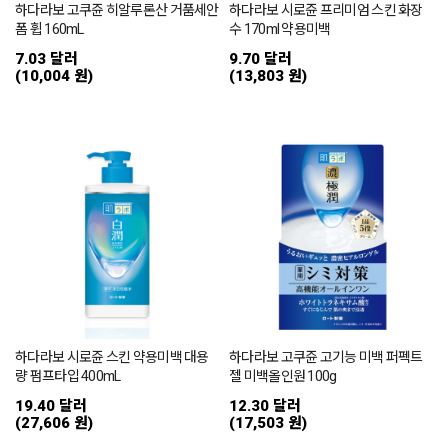
하다라보 고쿠쥰 히알루론산 거품세안
하다라보 시로쥰 프리미엄 스킨 화장
폼 휩 160mL
수 170ml 약용미백
7.03 달러
9.70 달러
(10,004 원)
(13,803 원)
하다라보 시로쥰 스킨 약용미백 대용
하다라보 고쿠쥰 고기능 미백 퍼펙트
량 펌프타입 400mL
젤 미백올인원 100g
19.40 달러
12.30 달러
(27,606 원)
(17,503 원)