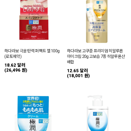
하다라보 극윤 탄력 퍼펙트 젤 100g
하다라보 고쿠쥰 프리미엄 히알루론
(로토제약)
아이크림 20g 고보습 7종 히알루론산
배합
18.62 달러
(26,496 원)
12.65 달러
(18,001 원)