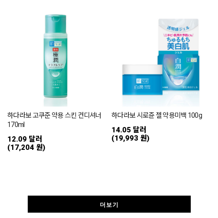
하다라보 고쿠준 약용 스킨 컨디셔너
하다라보 시로쥰 젤 약용미백 100g
170ml
14.05 달러
(19,993 원)
12.09 달러
(17,204 원)
더보기