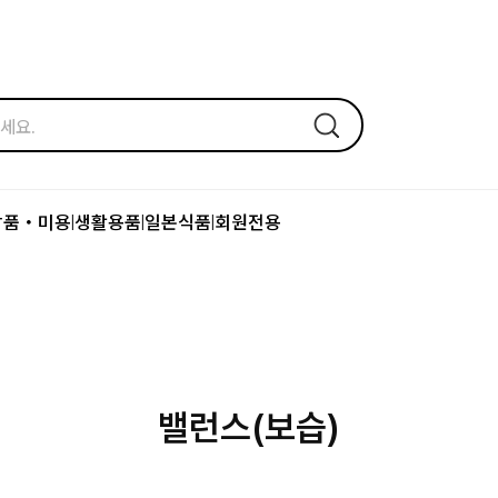
장품・미용
생활용품
일본식품
회원전용
|
|
|
밸런스(보습)