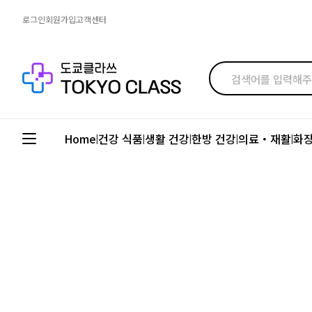
로그인
회원가입
고객센터
Home
건강 식품
생활 건강
한방 건강
의료・재활
화
|
|
|
|
|