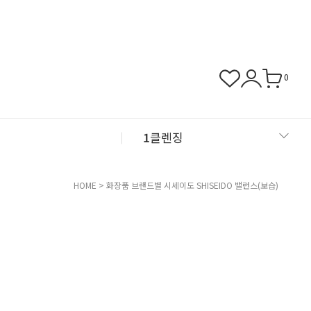
0
1
클렌징
2
샴푸
HOME
>
화장품 브랜드별
시세이도 SHISEIDO
밸런스(보습)
3
근육관절
4
NMN