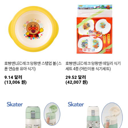
호빵맨 LEC 레크 앙팡맨 스텝업 볼 (스
호빵맨 LEC 레크 앙팡맨 데일리 식기
푼 연습용 유아 식기)
세트 4종 (어린이용 식기세트)
9.14 달러
29.52 달러
(13,006 원)
(42,007 원)