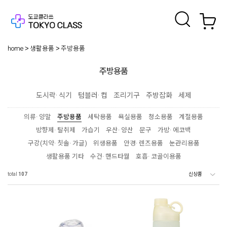
home
생활용품
주방용품
주방용품
도시락· 식기
텀블러· 컵
조리기구
주방잡화
세제
의류· 양말
주방용품
세탁용품
욕실용품
청소용품
계절용품
방향제· 탈취제
가습기
우산· 양산
문구
가방· 에코백
구강(치약· 칫솔· 가글)
위생용품
안경· 렌즈용품
눈관리용품
생활용품 기타
수건· 핸드타월
호흡· 코골이용품
total
107