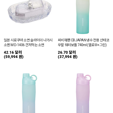
일본 시로쿠마 소면 슬라이더 나가시
씨비재팬 CB JAPAN 냉수 전용 산테코
소멘 M D-1406 건저먹는 소면
우랄 워터보틀 740ml (옐로우×그린)
42.16 달러
26.70 달러
(59,994 원)
(37,994 원)