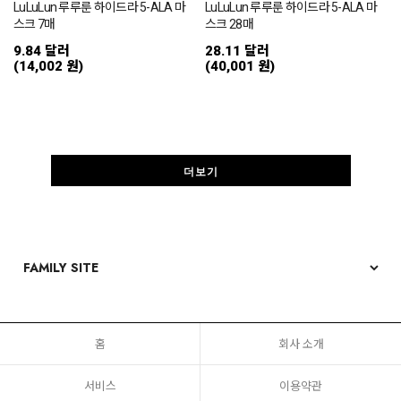
LuLuLun 루루룬 하이드라 5-ALA 마
LuLuLun 루루룬 하이드라 5-ALA 마
스크 7매
스크 28매
9.84 달러
28.11 달러
(14,002 원)
(40,001 원)
더보기
홈
회사 소개
서비스
이용약관