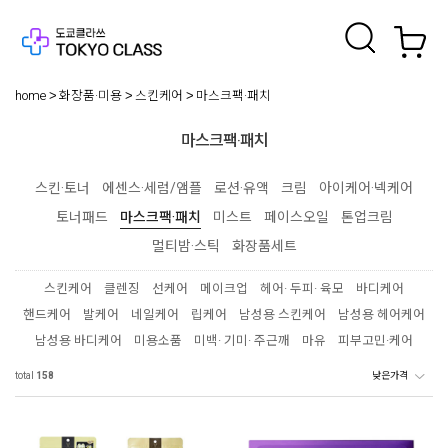
home
화장품·미용
스킨케어
마스크팩·패치
마스크팩·패치
스킨·토너
에센스·세럼/앰플
로션·유액
크림
아이케어·넥케어
토너패드
마스크팩·패치
미스트
페이스오일
톤업크림
멀티밤·스틱
화장품세트
스킨케어
클렌징
선케어
메이크업
헤어· 두피· 육모
바디케어
핸드케어
발케어
네일케어
립케어
남성용 스킨케어
남성용 헤어케어
남성용 바디케어
미용소품
미백· 기미· 주근깨
마유
피부고민·케어
total
158