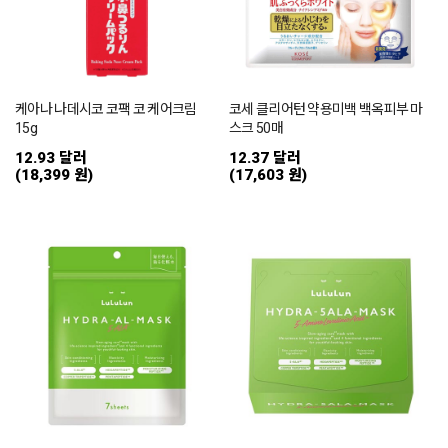
케아나 나데시코 코팩 코 케어크림
코세 클리어턴 약용미백 백옥피부 마
15g
스크 50매
12.93 달러
12.37 달러
(18,399 원)
(17,603 원)