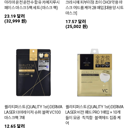
아리마 온천 온천수 함유 카메지루시
크라시에 피부미정 초이 CHOI 약용 마
페이스 마스크 5팩 세트 (마스크 팩)
스크 여드름 케어 28 매입 [대용양 시트
마스크]
23.19 달러
(32,999 원)
17.57 달러
(25,002 원)
퀄리티퍼스트 (QUALITY 1st) DERMA
퀄리티퍼스트 (QUALITY 1st) DERMA
LASER 더마레이저 슈퍼 블랙 VC100
LASER 비전 패드 PRO 1매입 × 10개
마스크팩 7매
들이 모공 · 칙칙함 · 블랙헤드 집중 케
어
12.65 달러