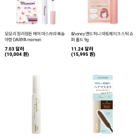
모모리 정리정돈 헤어 마스카라 복숭
&honey 앤드허니 마토메이크 스틱 슈
아향 DARIYA momori
퍼 홀드 9g
7.03 달러
11.24 달러
(10,004 원)
(15,995 원)