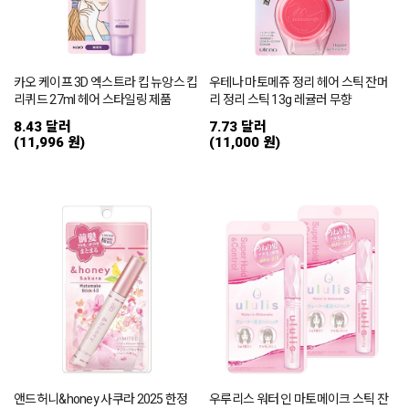
카오 케이프 3D 엑스트라 킵 뉴앙스 킵
우테나 마토메쥬 정리 헤어 스틱 잔머
리퀴드 27ml 헤어 스타일링 제품
리 정리 스틱 13g 레귤러 무향
8.43 달러
7.73 달러
(11,996 원)
(11,000 원)
앤드허니&honey 사쿠라 2025 한정
우루리스 워터 인 마토메이크 스틱 잔