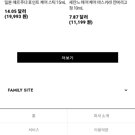
밀본 에르주다 포인트 케어 스틱 15mL
세잔느 헤어 케어 마스카라 잔머리고
정 10mL
14.05 달러
(19,993 원)
7.87 달러
(11,199 원)
더보기
홈
회사 소개
서비스
이용약관