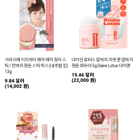
크라시에 이치카미 헤어 헤어 정리 스
다이안 로터스 앞머리 리셋 폰 앞머리
틱 / 잔머리 정돈 스틱 왁스 (내추럴 킵)
정돈 파우더 5g Diane Lotus 다이앤
13g
15.46 달러
(22,000 원)
9.84 달러
(14,002 원)