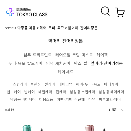
home
화장품·미용
헤어· 두피· 육모
앞머리· 잔머리정돈
앞머리· 잔머리정돈
샴푸· 트리트먼트
헤어오일· 크림· 미스트
헤어팩
두피· 육모· 탈모케어
염색· 새치커버
왁스· 젤
앞머리· 잔머리정돈
헤어 세트
스킨케어
클렌징
선케어
메이크업
헤어· 두피· 육모
바디케어
핸드케어
발케어
네일케어
립케어
남성용 스킨케어
남성용 헤어케어
남성용 바디케어
미용소품
미백· 기미· 주근깨
마유
피부고민·케어
total
19