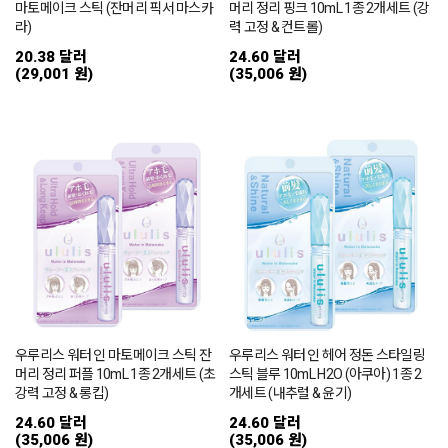
마토메이크 스틱 (잔머리 픽서 마스카
머리 정리 핑크 10mL 1종 2개세트 (강
라)
력 고정 & 컨트롤)
20.38 달러
24.60 달러
(29,001 원)
(35,006 원)
우루리스 워터 인 마토메이크 스틱 잔
우루리스 워터 인 헤어 정돈 스타일링
머리 정리 퍼플 10mL 1종 2개세트 (초
스틱 블루 10mL H2O (아쿠아) 1종 2
강력 고정 & 롱킵)
개세트 (내추럴 & 윤기)
24.60 달러
24.60 달러
(35,006 원)
(35,006 원)