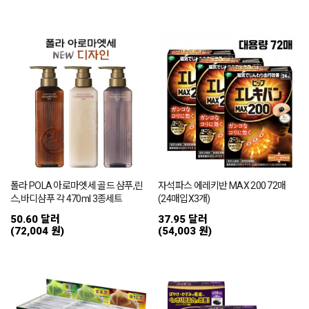
폴라 POLA 아로마엣세 골드 샴푸,린
자석파스 에레키반 MAX 200 72매
스,바디샴푸 각 470ml 3종세트
(24매입X3개)
50.60 달러
37.95 달러
(72,004 원)
(54,003 원)