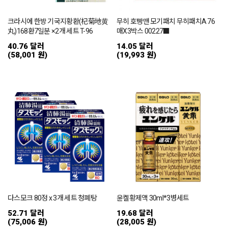
크라시에 한방 기국지황환(杞菊地黄
무히 호빵맨 모기패치 무히패치A 76
丸)168환7일분 ×2개 세트 T-96
매X3박스 00227■
40.76 달러
14.05 달러
(58,001 원)
(19,993 원)
다스모크 80정 x 3개 세트 청폐탕
윤켈황제액 30ml*3병세트
52.71 달러
19.68 달러
(75,006 원)
(28,005 원)