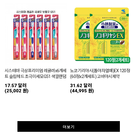
시스테마 극상프리미엄 레귤러x6개세
노코기리야시(톱야자열매)EX 120정
트 슬림헤드 초극미세모G51 색깔랜덤
(60정x2개세트) 고바야시제약
17.57 달러
31.62 달러
(25,002 원)
(44,995 원)
더보기