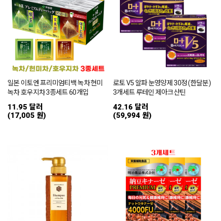
일본 이토엔 프리미엄티백 녹차 현미
로토 V5 알파 눈영양제 30정 (한달분)
녹차 호우지차 3종세트 60개입
3개세트 루테인 제아크산틴
11.95 달러
42.16 달러
(17,005 원)
(59,994 원)