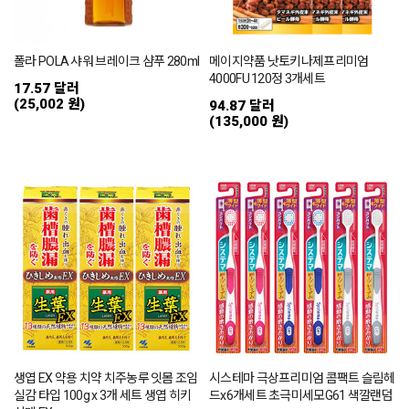
폴라 POLA 샤워 브레이크 샴푸 280ml
메이지약품 낫토키나제프리미엄
4000FU 120정 3개세트
17.57 달러
(25,002 원)
94.87 달러
(135,000 원)
생엽 EX 약용 치약 치주농루 잇몸 조임
시스테마 극상프리미엄 콤팩트 슬림헤
실감 타입 100g x 3개 세트 생엽 히키
드x6개세트 초극미세모G61 색깔랜덤