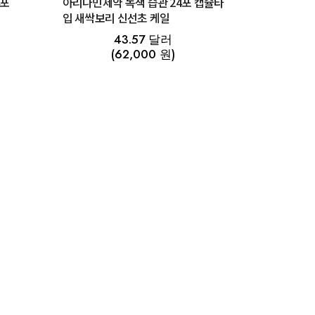
4포
아리나민제약 녹색 습관 24포 캡슐타
입 새싹보리 신선초 케일
43.57 달러
(62,000 원)