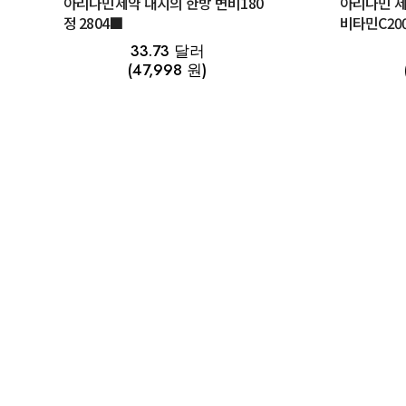
아리나민제약 대지의 한방 변비180
아리나민 제약 비타민C 2000
정 2804■
비타민C20
33.73 달러
(47,998 원)