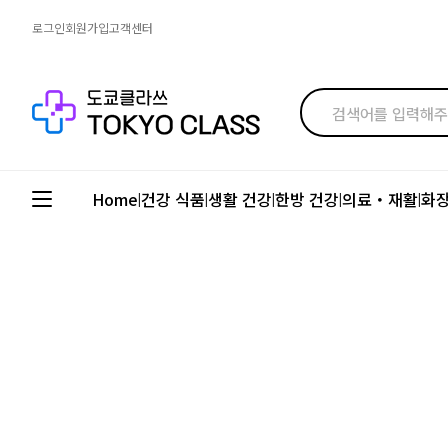
로그인
회원가입
고객센터
Home
건강 식품
생활 건강
한방 건강
의료・재활
화
|
|
|
|
|