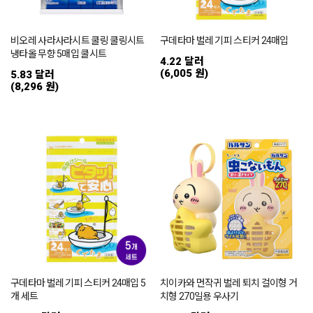
비오레 사라사라시트 쿨링 쿨링시트
구데타마 벌레 기피 스티커 24매입
냉타올 무향 5매입 쿨시트
4.22 달러
(6,005 원)
5.83 달러
(8,296 원)
구데타마 벌레 기피 스티커 24매입 5
치이카와 먼작귀 벌레 퇴치 걸이형 거
개 세트
치형 270일용 우사기