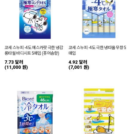
코세 스누피 -4도 에스카랏 극한 냉감
코세 스누피 -4도 극한 냉타올 무향 5
롱타월 바디시트 5매입 (퓨어솝향)
매입
7.73 달러
4.92 달러
(11,000 원)
(7,001 원)