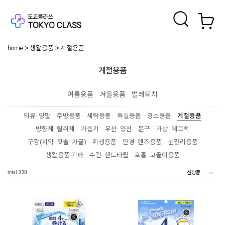
home
생활용품
계절용품
계절용품
여름용품
겨울용품
벌레퇴치
의류· 양말
주방용품
세탁용품
욕실용품
청소용품
계절용품
방향제· 탈취제
가습기
우산· 양산
문구
가방· 에코백
구강(치약· 칫솔· 가글)
위생용품
안경· 렌즈용품
눈관리용품
생활용품 기타
수건· 핸드타월
호흡· 코골이용품
total
220