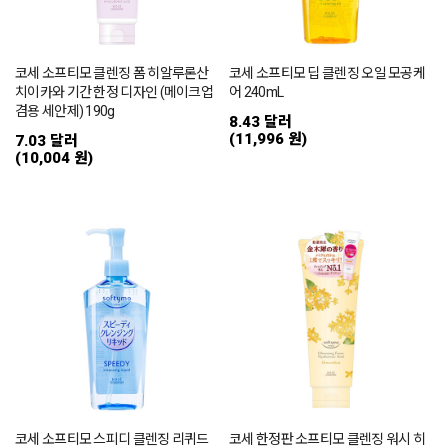
코세 소프티모 클렌징 폼 히알루론산
코세 소프티모 딥 클렌징 오일 모공케
치이카와 기간 한정 디자인 (메이크업
어 240mL
겸용 세안제) 190g
8.43 달러
(11,996 원)
7.03 달러
(10,004 원)
코세 소프티모 스피디 클렌징 리퀴드
코세 한정판 소프티모 클렌징 워시 히