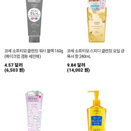
코세 소프티모 클렌징 워시 블랙 160g
코세 소프티모 스피디 클렌징 오일 금
(메이크업 겸용 세안제)
목서 향 240mL
4.57 달러
9.84 달러
(6,503 원)
(14,002 원)