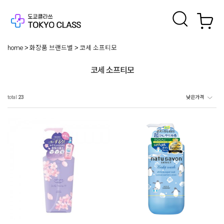
home
화장품 브랜드별
코세 소프티모
코세 소프티모
total
23