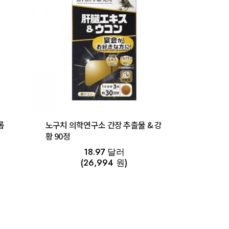
롭
노구치 의학연구소 간장 추출물 & 강
황 90정
18.97 달러
(26,994 원)