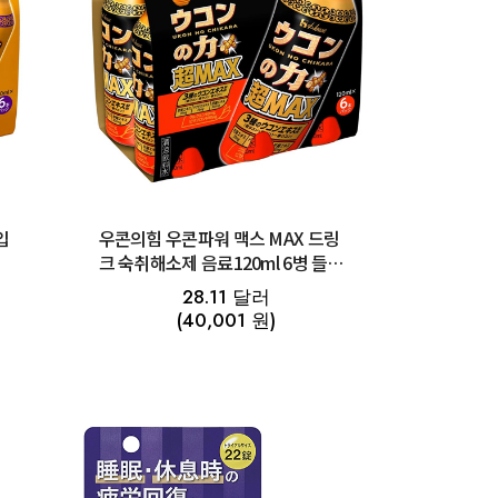
입
우콘의힘 우콘파워 맥스 MAX 드링
크 숙취해소제 음료120ml 6병 들입
우콘노치카라
28.11 달러
(40,001 원)