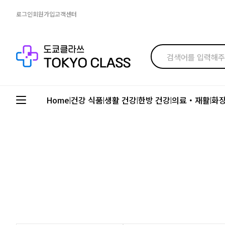
로그인
회원가입
고객센터
Home
건강 식품
생활 건강
한방 건강
의료・재활
화
|
|
|
|
|