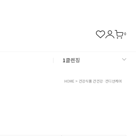
0
1
클렌징
2
샴푸
HOME
>
건강식품
간건강·컨디션케어
3
근육관절
4
NMN