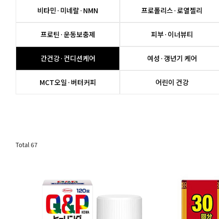
비타민·미네랄·NMN
프로폴리스·로열젤리
프로틴·운동보충제
피부·이너뷰티
간건강·컨디션케어
여성·갱년기 케어
MCT오일·버터커피
어린이 건강
Total
67