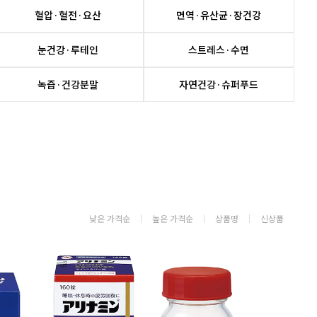
혈압·혈전·요산
면역·유산균·장건강
눈건강·루테인
스트레스·수면
녹즙·건강분말
자연건강·슈퍼푸드
낮은 가격순
높은 가격순
상품명
신상품