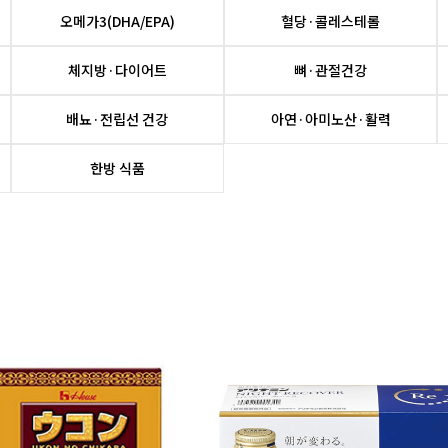
오메가3(DHA/EPA)
혈당·콜레스테롤
체지방·다이어트
뼈·관절건강
배뇨·전립선 건강
아연·아미노산·활력
한방 식품