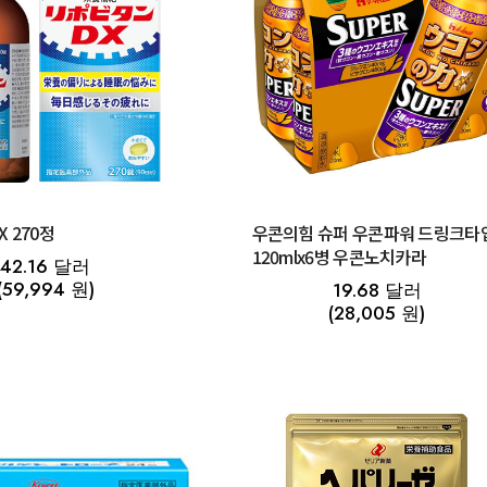
리포비탄 DX 270정
우콘의힘 슈퍼 우콘파워 드링크타
120mlx6병 우콘노치카라
42.16 달러
(59,994 원)
19.68 달러
(28,005 원)