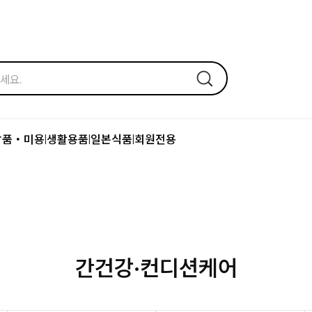
장품・미용
생활용품
일본식품
회원전용
|
|
|
간건강·컨디션케어