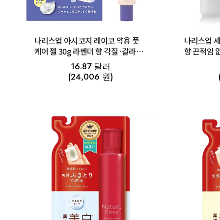
나리스업 아시코지 레이코 약용 풋
나리스업 세
케어 젤 30g 라벤더 향 각질·갈라짐
향 끈적임 없
케어
세트(기간한
16.87 달러
(24,006 원)