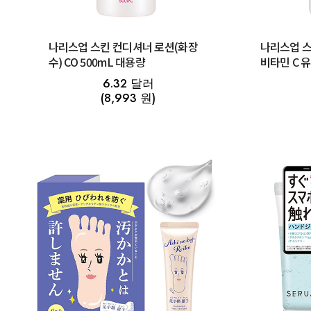
나리스업 스킨 컨디셔너 로션(화장
나리스업 스
수) CO 500mL 대용량
비타민 C 유
천 대용량
6.32 달러
(8,993 원)