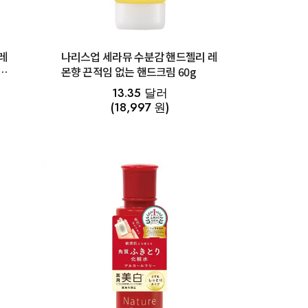
레
나리스업 세라뮤 수분감 핸드젤리 레
2
몬향 끈적임 없는 핸드크림 60g
13.35 달러
(18,997 원)