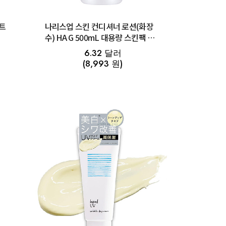
트
나리스업 스킨 컨디셔너 로션(화장
수) HA G 500mL 대용량 스킨팩 추
천
6.32 달러
(8,993 원)