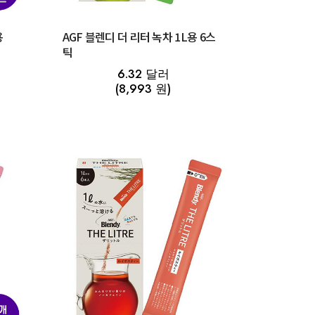
용
AGF 블렌디 더 리터 녹차 1L용 6스
틱
6.32 달러
(8,993 원)