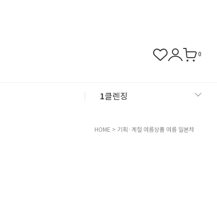
0
1
클렌징
2
샴푸
HOME
>
기획·계절
여름상품
여름 일본차
3
근육관절
4
NMN