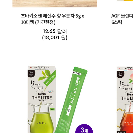
츠바키소젠 매실주 향 우롱차 5g x
AGF 블렌디
10티백 (기간한정)
6스틱
12.65 달러
(18,001 원)