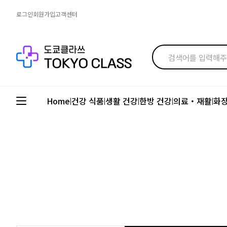
로그인
회원가입
고객센터
Home
건강 식품
생활 건강
한방 건강
의료・재활
화
|
|
|
|
|