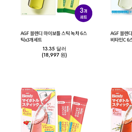
AGF 블렌디 마이보틀 스틱 녹차 6스
AGF 블렌
틱x3개세트
비타민C 6
13.35 달러
(18,997 원)