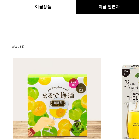
여름상품
여름 일본차
Total
83