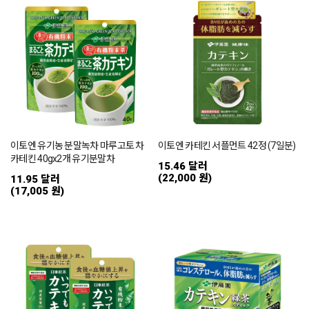
이토엔 유기농 분말녹차 마루고토 차
이토엔 카테킨 서플먼트 42정 (7일분)
카테킨 40gx2개 유기분말차
15.46 달러
(22,000 원)
11.95 달러
(17,005 원)