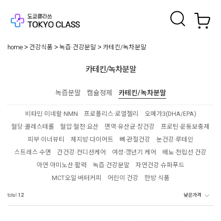
home
건강식품
녹즙·건강분말
카테킨/녹차분말
카테킨/녹차분말
녹즙분말
캡슐정제
카테킨/녹차분말
비타민·미네랄·NMN
프로폴리스·로열젤리
오메가3(DHA/EPA)
혈당·콜레스테롤
혈압·혈전·요산
면역·유산균·장건강
프로틴·운동보충제
피부·이너뷰티
체지방·다이어트
뼈·관절건강
눈건강·루테인
스트레스·수면
간건강·컨디션케어
여성·갱년기 케어
배뇨·전립선 건강
아연·아미노산·활력
녹즙·건강분말
자연건강·슈퍼푸드
MCT오일·버터커피
어린이 건강
한방 식품
total
12