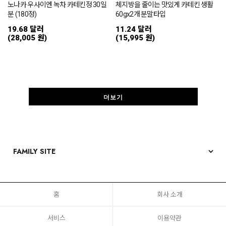
노나카 우사이엔 녹차 카테킨정 30일
체지방을 줄이는 맛있게 카테킨 생활
분 (180정)
60gx2개 분말타입
19.68 달러
11.24 달러
(28,005 원)
(15,995 원)
더보기
홈
회사 소개
서비스
이용약관