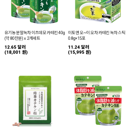
유기농 분말녹차 이츠데모 카테킨 40g
이토엔 오~이 오차 카테킨 녹차 스틱
(약 80잔분)ｘ2개세트
0.8g×15포
12.65 달러
11.24 달러
(18,001 원)
(15,995 원)