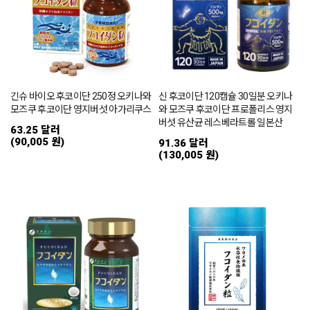
긴슈 바이오 후코이단 250정 오키나와
신 후코이단 120캡슐 30일분 오키나
모즈쿠 후코이단 영지버섯 아가리쿠스
와 모즈쿠 후코이단 프로폴리스 영지
버섯 유산균 레스베라트롤 일본산
63.25 달러
(90,005 원)
91.36 달러
(130,005 원)