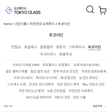
home
건강식품
자연건강·슈퍼푸드
후코이단
후코이단
전칠삼
유글레나
클로렐라
모링가
스피루리나
후코이단
아가리쿠스
동충하초
비타민·미네랄·NMN
프로폴리스·로열젤리
오메가3(DHA/EPA)
혈당·콜레스테롤
혈압·혈전·요산
면역·유산균·장건강
프로틴·운동보충제
피부·이너뷰티
체지방·다이어트
뼈·관절건강
눈건강·루테인
스트레스·수면
간건강·컨디션케어
여성·갱년기 케어
배뇨·전립선 건강
아연·아미노산·활력
녹즙·건강분말
자연건강·슈퍼푸드
MCT오일·버터커피
어린이 건강
한방 식품
total
14