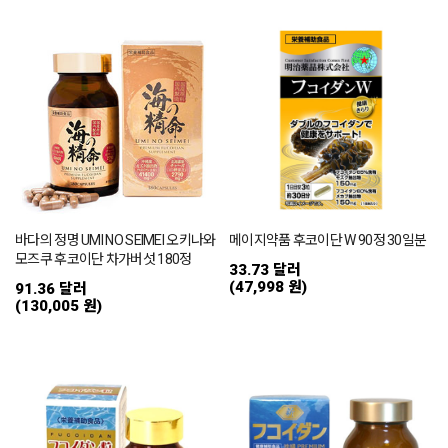
바다의 정명 UMI NO SEIMEI 오키나와
메이지약품 후코이단 W 90정 30일분
모즈쿠 후코이단 차가버섯 180정
33.73 달러
(47,998 원)
91.36 달러
(130,005 원)