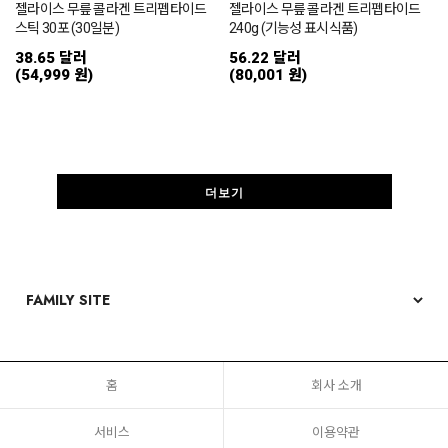
젤라이스 무릎 콜라겐 트리펩타이드
젤라이스 무릎 콜라겐 트리펩타이드
스틱 30포 (30일분)
240g (기능성 표시식품)
38.65 달러
56.22 달러
(54,999 원)
(80,001 원)
더보기
홈
회사 소개
서비스
이용약관