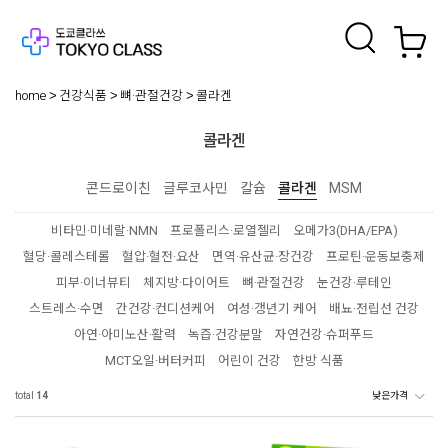
home
건강식품
뼈·관절건강
콜라겐
콜라겐
콘드로이친
글루코사민
칼슘
콜라겐
MSM
비타민·미네랄·NMN
프로폴리스·로열젤리
오메가3(DHA/EPA)
혈당·콜레스테롤
혈압·혈전·요산
면역·유산균·장건강
프로틴·운동보충제
피부·이너뷰티
체지방·다이어트
뼈·관절건강
눈건강·루테인
스트레스·수면
간건강·컨디션케어
여성·갱년기 케어
배뇨·전립선 건강
아연·아미노산·활력
녹즙·건강분말
자연건강·슈퍼푸드
MCT오일·버터커피
어린이 건강
한방 식품
total
14