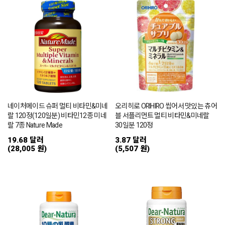
네이처메이드 슈퍼 멀티 비타민&미네
오리히로 ORIHIRO 씹어서 맛있는 츄어
랄 120정(120일분) 비타민12종 미네
블 서플리먼트 멀티 비타민&미네랄
랄 7종 Nature Made
30일분 120정
19.68 달러
3.87 달러
(28,005 원)
(5,507 원)