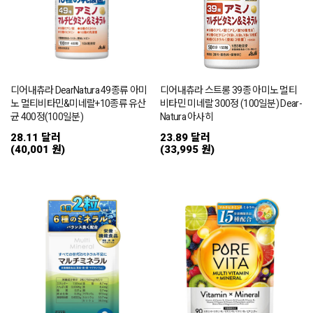
디어내츄라 DearNatura 49종류 아미
디어내츄라 스트롱 39종 아미노 멀티
노 멀티비타민&미네랄+10종류 유산
비타민 미네랄 300정 (100일분) Dear-
균 400정(100일분)
Natura 아사히
28.11 달러
23.89 달러
(40,001 원)
(33,995 원)