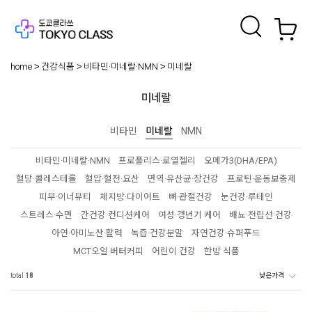
home
건강식품
비타민·미네랄·NMN
미네랄
미네랄
비타민
미네랄
NMN
비타민·미네랄·NMN
프로폴리스·로열젤리
오메가3(DHA/EPA)
혈당·콜레스테롤
혈압·혈전·요산
면역·유산균·장건강
프로틴·운동보충제
피부·이너뷰티
체지방·다이어트
뼈·관절건강
눈건강·루테인
스트레스·수면
간건강·컨디션케어
여성·갱년기 케어
배뇨·전립선 건강
아연·아미노산·활력
녹즙·건강분말
자연건강·슈퍼푸드
MCT오일·버터커피
어린이 건강
한방 식품
total
18