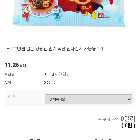
LEC 호빵맨 일본 앙팡맨 인기 식판 전자랜지 가능용 1개
11.26
달러
(0 원 )
적립금
0.00 달러
무게
0.00 Kg
갯수 :
0
달러
총 구매 금액:
(
0
원 )