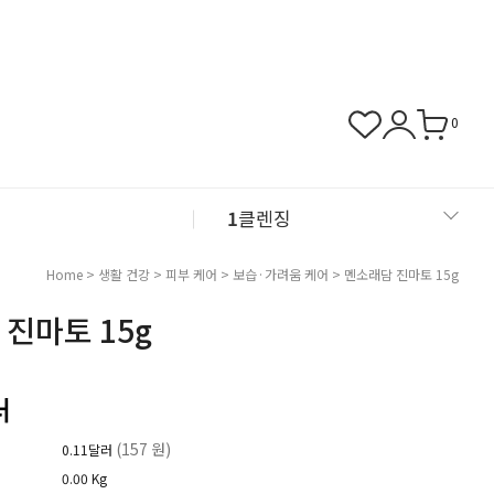
0
1
클렌징
2
샴푸
Home
>
생활 건강
>
피부 케어
>
보습·가려움 케어
> 멘소래담 진마토 15g
진마토 15g
3
근육관절
4
NMN
러
(157 원)
0.11달러
0.00 Kg