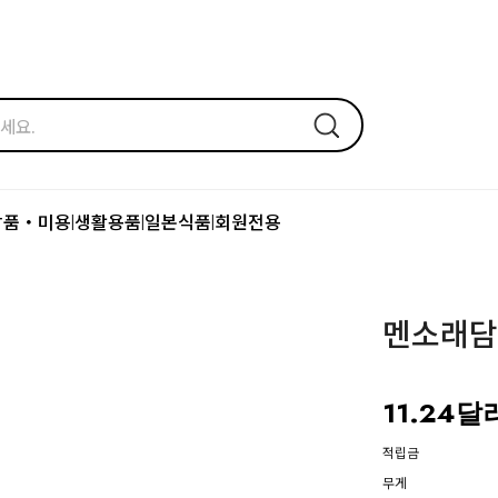
장품・미용
생활용품
일본식품
회원전용
|
|
|
멘소래담 
11.24달
적립금
무게