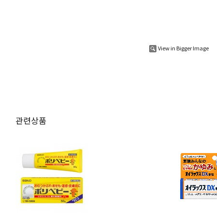
View in Bigger Image
관련상품