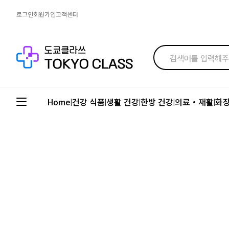
로그인
회원가입
고객센터
Home
건강 식품
생활 건강
한방 건강
의료・재활
화
|
|
|
|
|