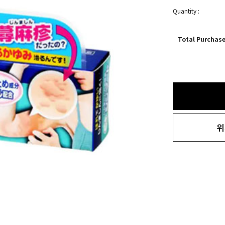
Quantity :
Total Purchas
위