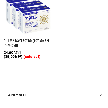
아네론 니스캅 30캡슐 (10캡슐x3박
스) 9459■
24.60 달러
(35,006 원)
(sold out)