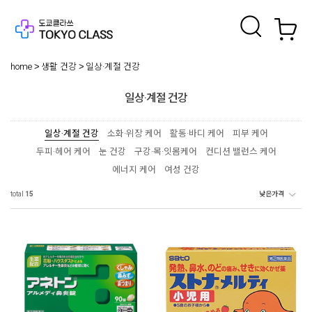
home
생활 건강
일상·계절 건강
일상·계절 건강
일상·계절 건강
소화·위장 케어
활동·바디 케어
피부 케어
두피·헤어 케어
눈 건강
구강·목·잇몸케어
컨디션 밸런스 케어
에너지 케어
여성 건강
total
15