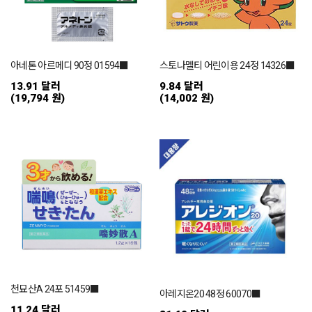
아네톤 아르메디 90정 01594■
스토나멜티 어린이용 24정 14326■
13.91 달러
9.84 달러
(19,794 원)
(14,002 원)
천묘산A 24포 51459■
아레지온20 48정 60070■
11.24 달러