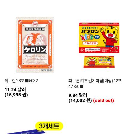
케로린 28포 ■5032
파브론 키즈 감기과립(미립) 12포
47730■
11.24 달러
(15,995 원)
9.84 달러
(14,002 원)
(sold out)